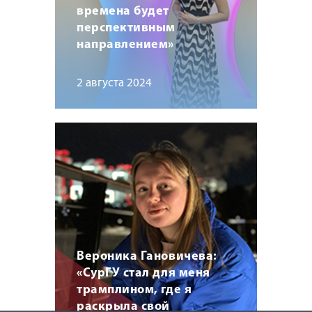
времена будет
перспективным
направлением»
2 августа 2024
Вероника Гановичева:
«СурГУ стал для меня
трамплином, где я
раскрыла свой