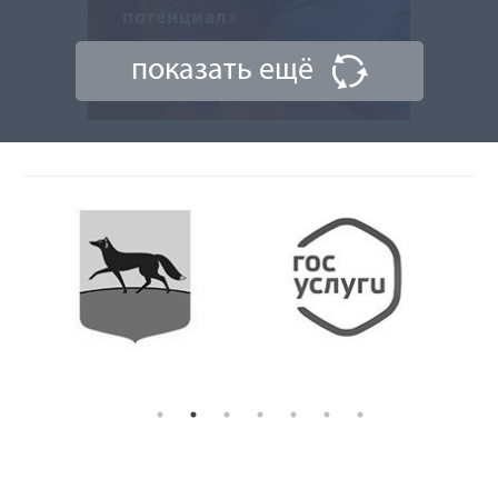
потенциал»
показать ещё
1 августа 2024