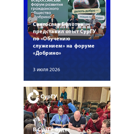
Святослав Болотов
представил опыт СурГУ
по «Обучению
служением» на форуме
«Добрино»
3 июля 2026
В СурГУ будет