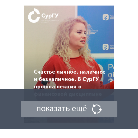
Счастье личное, наличное
и безналичное. В СурГУ
прошла лекция о
финансовой дисциплине
показать ещё
18 марта 2026