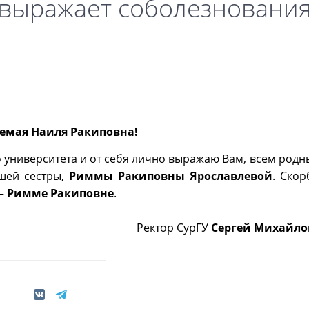
 выражает соболезновани
емая Наиля Ракиповна!
о университета и от себя лично выражаю Вам, всем род
ашей сестры,
Риммы Ракиповны Ярославлевой
. Скор
у–
Римме Ракиповне
.
Ректор СурГУ
Сергей Михайло