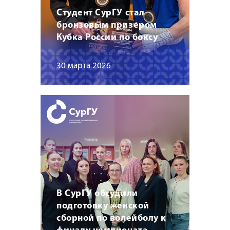
Студент СурГУ стал
бронзовым призером
Кубка России по боксу
30 марта 2026
В СурГУ обсудили
подготовку женской
сборной по волейболу к