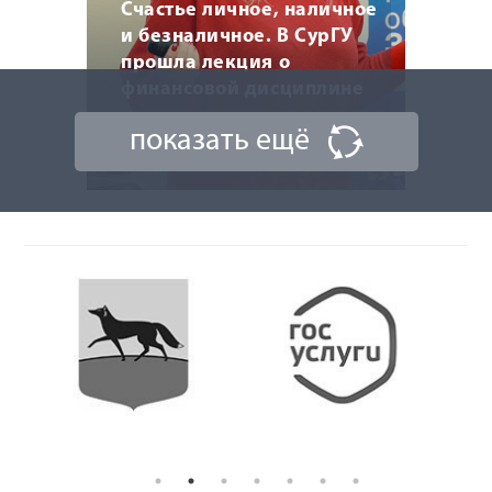
Счастье личное, наличное
и безналичное. В СурГУ
прошла лекция о
финансовой дисциплине
показать ещё
18 марта 2026